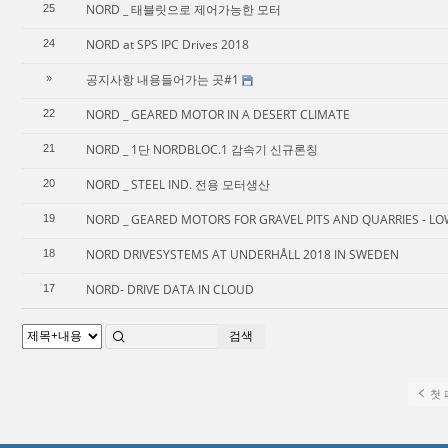
NORD _ 태블릿으로 제어가능한 모터
25
NORD at SPS IPC Drives 2018
24
공지사항 내용들어가는 곳#1
»
NORD _ GEARED MOTOR IN A DESERT CLIMATE
22
NORD _ 1단 NORDBLOC.1 감속기 신규론칭
21
NORD _ STEEL IND. 전용 모터생산
20
NORD _ GEARED MOTORS FOR GRAVEL PITS AND QUARRIES - LO
19
NORD DRIVESYSTEMS AT UNDERHÅLL 2018 IN SWEDEN
18
NORD- DRIVE DATA IN CLOUD
17
검색
첫 