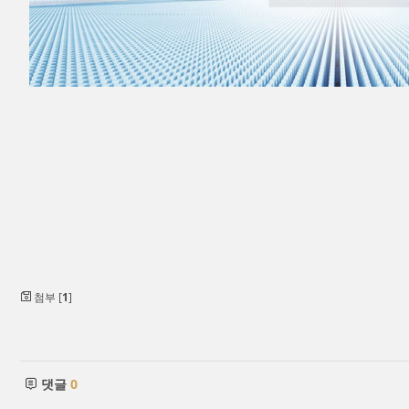
첨부 [
1
]
댓글
0