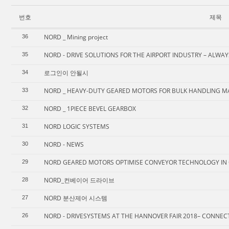
번호
제목
NORD _ Mining project
36
NORD - DRIVE SOLUTIONS FOR THE AIRPORT INDUSTRY – ALWA
35
로그인이 안될시
34
NORD _ HEAVY-DUTY GEARED MOTORS FOR BULK HANDLING M
33
NORD _ 1PIECE BEVEL GEARBOX
32
NORD LOGIC SYSTEMS
31
NORD - NEWS
30
NORD GEARED MOTORS OPTIMISE CONVEYOR TECHNOLOGY IN 
29
NORD_컨베이어 드라이브
28
NORD 분산제어 시스템
27
NORD - DRIVESYSTEMS AT THE HANNOVER FAIR 2018– CONNEC
26