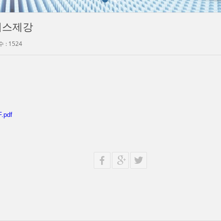
인레스제강
 : 1524
.pdf